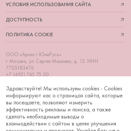
УСЛОВИЯ ИСПОЛЬЗОВАНИЯ САЙТА
ДОСТУПНОСТЬ
ПОЛИТИКА COOKIE
ООО «Арнест ЮниРусь»
г. Москва, ул. Сергея Макеева, д. 13. ИНН
7705183476
+7 (495) 745 75 00
info@unirusgroup.ru
Здравствуйте! Мы используем cookies - Cookies
информируют нас о страницах сайта, которые
вы посещаете, позволяют измерить
эффективность рекламы и поиска, а также
© БАРХАТНЫЕ РУЧКИ 2026, РОССИЯ
сделать необходимые выводы о
взаимодействии с сайтом в целях улучшения
*На основании данных Нильсен RMS для сегмента Средства по
коммуникации и продуктов. Узнайте больше о