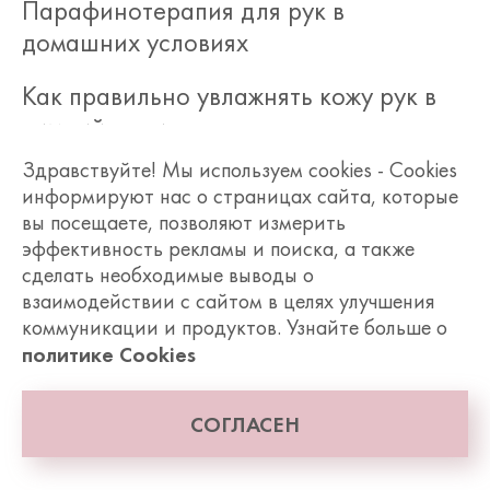
Парафинотерапия для рук в
домашних условиях
Как правильно увлажнять кожу рук в
зимний период
Здравствуйте! Мы используем cookies - Cookies
Как избежать чрезмерной сухости
информируют нас о страницах сайта, которые
кожи рук у мужчин
вы посещаете, позволяют измерить
эффективность рекламы и поиска, а также
Увлажнение кожи тела
сделать необходимые выводы о
взаимодействии с сайтом в целях улучшения
Сохнет кожа на руках
коммуникации и продуктов. Узнайте больше о
политике Cookies
Как масло арганы влияет на кожу
Что такое ламеллярная эмульсия
СОГЛАСЕН
Как часто нужно пользоваться кремом