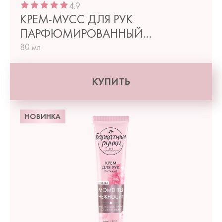
4.9
КРЕМ-МУСС ДЛЯ РУК
ПАРФЮМИРОВАННЫЙ
СМЯГЧЕНИЕ
80 мл
КУПИТЬ
НОВИНКА