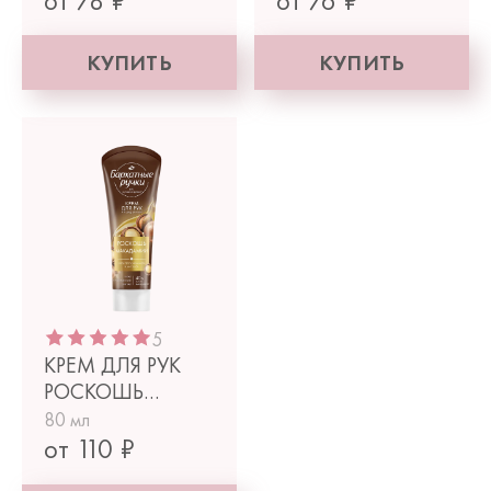
от 78 ₽
от 76 ₽
КУПИТЬ
КУПИТЬ
5
КРЕМ ДЛЯ РУК
РОСКОШЬ
МАКАДАМИИ
80 мл
от 110 ₽