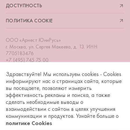
ДОСТУПНОСТЬ
ПОЛИТИКА COOKIE
ООО «Арнест ЮниРусь»
г. Москва, ул. Сергея Макеева, д. 13. ИНН
7705183476
+7 (495) 745 75 00
info@unirusgroup.ru
Здравствуйте! Мы используем cookies - Cookies
информируют нас о страницах сайта, которые
вы посещаете, позволяют измерить
эффективность рекламы и поиска, а также
© БАРХАТНЫЕ РУЧКИ 2026, РОССИЯ
сделать необходимые выводы о
взаимодействии с сайтом в целях улучшения
*На основании данных Нильсен RMS для сегмента Средства по
коммуникации и продуктов. Узнайте больше о
уходу за руками в категории Средства по уходу за кожей тела
политике Cookies
и рук за 12 месяцев, завершившихся 31 марта 2025, для