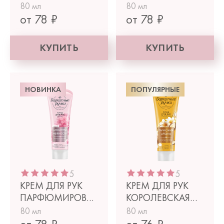
ПАРФЮМИРОВАННЫЙ
ПАРФЮМИРОВАННЫ
80 мл
80 мл
УВЛАЖНЕНИЕ
СМЯГЧЕНИЕ
от 78 ₽
от 78 ₽
КУПИТЬ
КУПИТЬ
НОВИНКА
ПОПУЛЯРНЫЕ
5
5
КРЕМ ДЛЯ РУК
КРЕМ ДЛЯ РУК
ПАРФЮМИРОВАННЫЙ
КОРОЛЕВСКАЯ
ПИТАНИЕ
АРГАНА
80 мл
80 мл