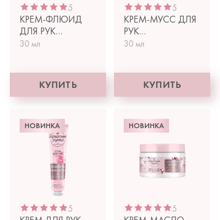
5
5
КРЕМ-ФЛЮИД
КРЕМ-МУСС ДЛЯ
ДЛЯ РУК
РУК
ПАРФЮМИРОВАННЫЙ
ПАРФЮМИРОВАННЫ
30 мл
30 мл
МИНИ
МИНИ
УВЛАЖНЕНИЕ
СМЯГЧЕНИЕ
КУПИТЬ
КУПИТЬ
НОВИНКА
НОВИНКА
5
5