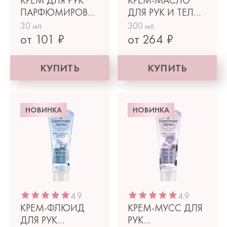
КРЕМ ДЛЯ РУК
КРЕМ-МАСЛО
ПАРФЮМИРОВАННЫЙ
ДЛЯ РУК И ТЕЛА
МИНИ ПИТАНИЕ
ПАРФЮМИРОВАННОЕ
30 мл
300 мл
ПИТАНИЕ
от 101 ₽
от 264 ₽
КУПИТЬ
КУПИТЬ
НОВИНКА
НОВИНКА
4.9
4.9
КРЕМ-ФЛЮИД
КРЕМ-МУСС ДЛЯ
ДЛЯ РУК
РУК