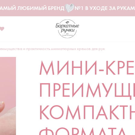
АМЫЙ ЛЮБИМЫЙ БРЕНД
№1 В УХОДЕ ЗА РУКА
реимущества и практичность миниатюрных кремов для рук
МИНИ-КРЕ
ПРЕИМУЩ
КОМПАКТ
ФОРМАТА