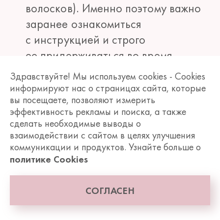
волосков). Именно поэтому важно
заранее ознакомиться
с инструкцией и строго
ее придерживаться во время
процедуры.
Здравствуйте! Мы используем cookies - Cookies
информируют нас о страницах сайта, которые
Выбирайте качественные
вы посещаете, позволяют измерить
инструменты и расходные
эффективность рекламы и поиска, а также
материалы.
сделать необходимые выводы о
Регулярно меняйте
взаимодействии с сайтом в целях улучшения
станок или лезвия в многоразовой
коммуникации и продуктов. Узнайте больше о
бритве, используйте подходящую
политике Cookies
пасту для шугаринга и другие
материалы. Это позволяет сделать
СОГЛАСЕН
депиляцию более качественной
и бережной по отношению