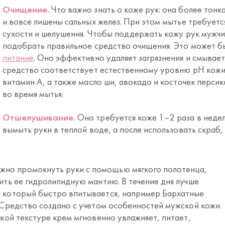
Очищение.
Что важно знать о коже рук: она более тонка
и вовсе лишены сальных желез. При этом мытье требуетс
сухости и шелушения. Чтобы поддержать кожу рук мужчи
подобрать правильное средство очищения. Это может 
питание
. Оно эффективно удаляет загрязнения и смывае
средство соответствует естественному уровню pH кожи. 
витамин A, а также масло ши, авокадо и косточек перси
во время мытья.
Отшелушивание.
Оно требуется коже 1–2 раза в недел
вымыть руки в теплой воде, а после использовать скраб,
жно промокнуть руки с помощью мягкого полотенца,
дить ее гидролипидную мантию. В течение дня лучше
, который быстро впитывается, например Бархатные
. Средство создано с учетом особенностей мужской кожи.
гкой текстуре крем мгновенно увлажняет, питает,