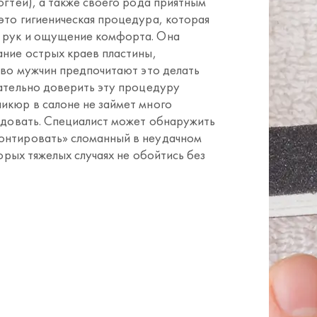
огтей), а также своего рода приятным
это гигиеническая процедура, которая
д рук и ощущение комфорта. Она
ание острых краев пластины,
тво мужчин предпочитают это делать
лательно доверить эту процедуру
икюр в салоне не займет много
радовать. Специалист может обнаружить
онтировать» сломанный в неудачном
торых тяжелых случаях не обойтись без