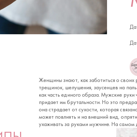
Да
Да
Женщины знают, как заботиться о своих р
трещинок, шелушения, заусенцев на паль
как часть единого образа. Мужские руки
придает им брутальности. Но это предра
она страдает от сухости, которая связа
может повлиять и на внешний вид, опрятн
ухаживать за руками мужчине. На самом 
ИПЫ