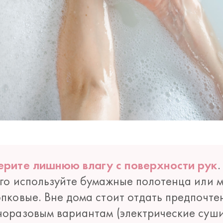
ерите лишнюю влагу с поверхности рук
.
ого используйте бумажные полотенца или м
опковые. Вне дома стоит отдать предпочте
норазовым вариантам (электрические суш