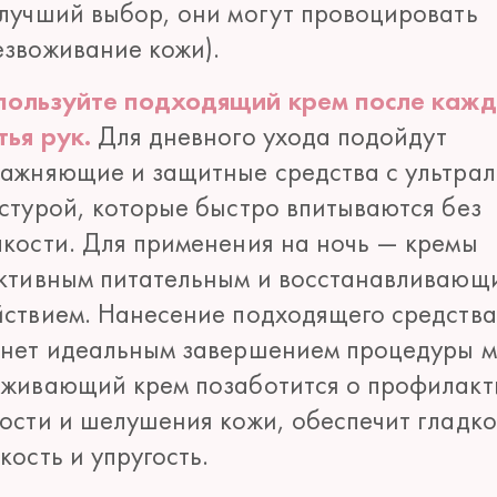
 лучший выбор, они могут провоцировать
езвоживание кожи).
пользуйте подходящий крем после кажд
тья рук.
Для дневного ухода подойдут
лажняющие и защитные средства с ультрал
кстурой, которые быстро впитываются без
пкости. Для применения на ночь — кремы
активным питательным и восстанавливающ
йствием. Нанесение подходящего средства
анет идеальным завершением процедуры м
аживающий крем позаботится о профилакт
хости и шелушения кожи, обеспечит гладко
кость и упругость.