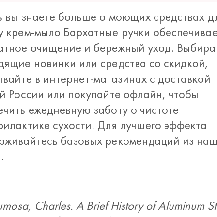
ь вы знаете больше о моющих средствах дл
у крем-мыло Бархатные ручки обеспечива
атное очищение и бережный уход. Выбира
дящие новинки или средства со скидкой,
ывайте в интернет-магазинах с доставкой
ей России или покупайте офлайн, чтобы
ечить ежедневную заботу о чистоте
филактике сухости. Для лучшего эффекта
рживайтесь базовых рекомендаций из на
.
umosa, Charles. A Brief History of Aluminum S